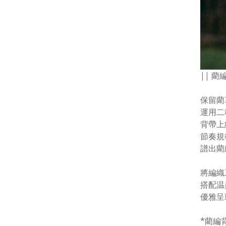
|| 藺
保留藺
運用二
背帶上
節奏規
譜出藺
將編織
搭配温
優雅呈
*藺編