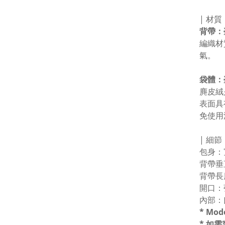
| 材質
背帶：
編織材
氣。
袋體：
麂皮絨
表面具
免使用
| 細節
包身：寬3
背帶垂直
背帶長度
開口：
內部：口
* M
* 如