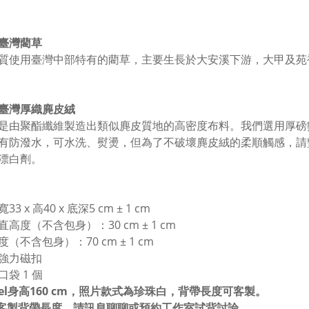
臺灣藺草
質使用臺灣中部特有的藺草，主要生長於大安溪下游，大甲及苑
臺灣厚織麂皮絨
是由聚酯纖維製造出類似麂皮質地的高密度布料。我們選用厚磅
有防潑水，可水洗、熨燙，但為了不破壞麂皮絨的柔順觸感，請
漂白劑。
3 x 高40 x 底深5 cm ± 1 cm
高度（不含包身）：30 cm ± 1 cm
（不含包身）：70 cm ± 1 cm
強力磁扣
袋 1 個
odel身高160 cm，照片款式為珍珠白，背帶長度可客製。
需客製背帶長度，請訊息聊聊或預約工作室試背討論。