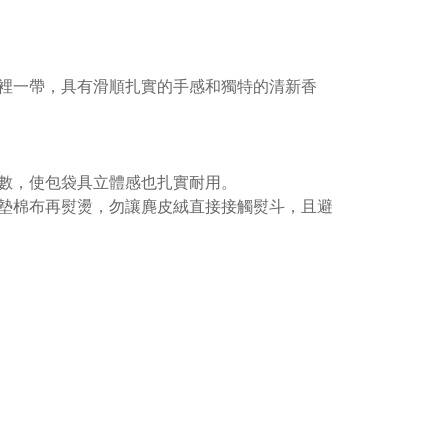
裡一帶，具有滑順扎實的手感和獨特的清新香
數，使包袋具立體感也扎實耐用。
墊棉布再熨燙，勿讓麂皮絨直接接觸熨斗，且避