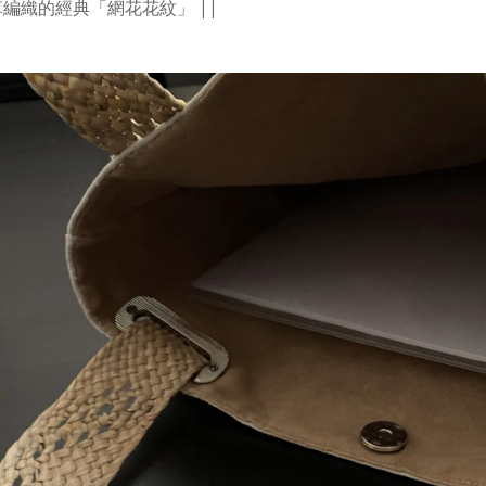
藺草編織的經典「網花花紋」 ||