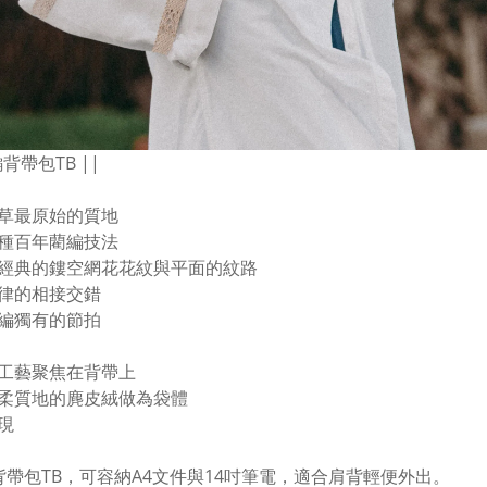
編背帶包TB ||
草最原始的質地
種百年藺編技法
經典的鏤空網花花紋與平面的紋路
律的相接交錯
編獨有的節拍
工藝聚焦在背帶上
柔質地的麂皮絨做為袋體
現
背帶包TB，可容納
A4
文件
與14
吋筆電，適合肩背輕便外出。