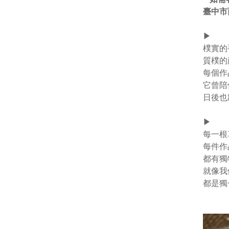
臺中市
▶︎
樸實的
質樸的
每個作
它曾陪
日後也
▶︎
每一根
每件作
都有獨
就像我
都是獨