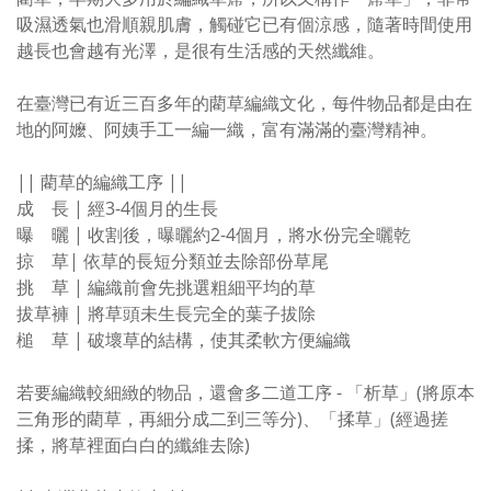
吸濕透氣也滑順親肌膚，觸碰它已有個涼感，隨著時間使用
越長也會越有光澤，是很有生活感的天然纖維。
在臺灣已有近三百多年的藺草編織文化，每件物品都是由在
地的阿嬤、阿姨手工一編一織，富有滿滿的臺灣精神。
|| 藺草的編織工序 ||
成 長 | 經3-4個月的生長
曝 曬 | 收割後，曝曬約2-4個月，將水份完全曬乾
掠 草| 依草的長短分類並去除部份草尾
挑 草 | 編織前會先挑選粗細平均的草
拔草褲 | 將草頭未生長完全的葉子拔除
槌 草 | 破壞草的結構，使其柔軟方便編織
若要編織較細緻的物品，還會多二道工序 - 「析草」(將原本
三角形的藺草，再細分成二到三等分)、「揉草」(經過搓
揉，將草裡面白白的纖維去除)