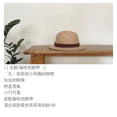
|| 丸帽 咖啡色帽帶 ||
「丸」指形狀小而圓的物體
短短的帽簷
輕盈透氣
小巧可愛
搭配咖啡色帽帶
適合喜歡暖色系穿搭的妳/你