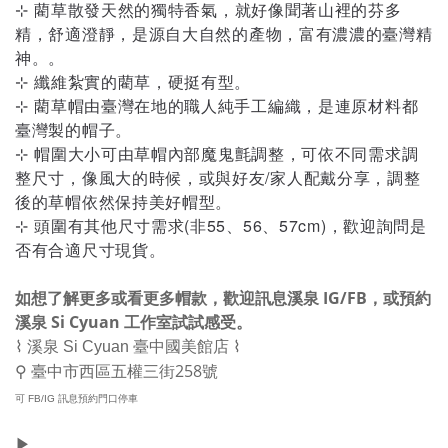
⊹
藺草散發天然的獨特香氣，就好像聞著山裡的芬多
精，舒適澄靜
，是源自大自然的產物，富有濃濃的臺灣精
神。
。
⊹ 纖維紮實的藺草，硬挺有型。
⊹ 藺草帽由臺灣在地的職人純手工編織，是連原材料都
臺灣製的帽子。
⊹
帽圍大小可由草帽內部魔鬼氈調整，可依不同需求調
整尺寸，像風大的時候，或與好友/家人配戴分享，調整
後的草帽依然保持美好帽型。
⊹ 頭圍有其他尺寸需求(非55、56、57cm)，歡迎詢問是
否有合適尺寸現貨。
如想了解更多或看更多帽款，歡迎訊息溪泉
IG
/
FB
，或預約
溪泉 Si Cyuan 工作室試試感受。
⌇ 溪泉
Si Cyuan
臺中國美館店 ⌇
258
⚲
臺中市西區五權三街
號
可 FB/IG 訊息預約門口停車
▶︎