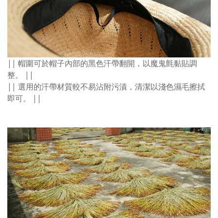
|| 帽圍可於帽子內部的黑色汗帶翻開，以魔鬼氈黏貼調
整。 ||
|| 選用的汗帶材質較不易沾附污漬，清潔以淺色濕毛擦拭
即可。 ||