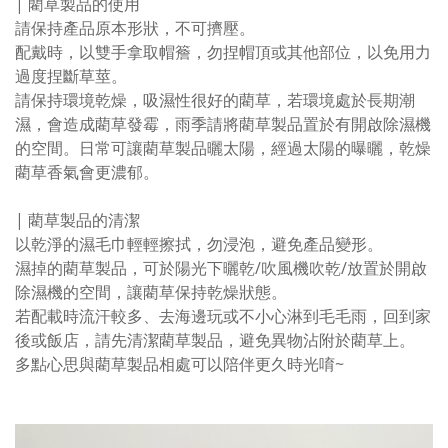
| 藺草製品的使用
請保持產品原本形狀，不可擠壓。
配戴時，以雙手拿取帽簷，勿捏帽頂或其他部位，以免用力
過度捏斷草莖。
請保持環境乾燥，吸濕性很好的藺草，若環境處於長期潮
濕，會造成藺草發霉，雨季請將藺草製品置於有開啟除濕機
的空間。日常可讓藺草製品曬太陽，經過太陽的曝曬，乾燥
藺草香氣會更濃郁。
| 藺草製品的清潔
以乾淨的濕毛巾輕輕擦拭，勿浸泡，避免產品變形。
濕掉的藺草製品，可於陽光下曬乾/吹風機吹乾/放置於開啟
除濕機的空間，讓藺草保持乾燥狀態。
若配載時流汗較多、去海邊玩或不小心淋到毛毛雨，回到家
後或飯店，請先清潔藺草製品，避免異物沾附於藺草上。
多點心思與藺草製品相處可以陪伴更久時光唷~