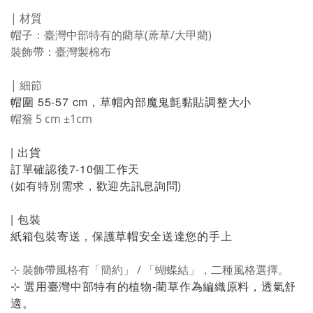
| 材質
帽子：臺灣中部特有的藺草(蓆草/大甲藺)
裝飾帶：臺灣製棉布
| 細節
帽圍 55-57 cm，草帽內部魔鬼氈黏貼調整大小
帽簷 5 cm ±1cm
| 出貨
訂單確認後7-10個工作天
(如有特別需求，歡迎先訊息詢問)
| 包裝
紙箱包裝寄送，保護草帽安全送達您的手上
⊹ 裝飾帶風格有「簡約」 / 「蝴蝶結」，二種風格選擇。
⊹ 選用臺灣中部特有的植物-藺草作為編織原料，透氣舒
適。