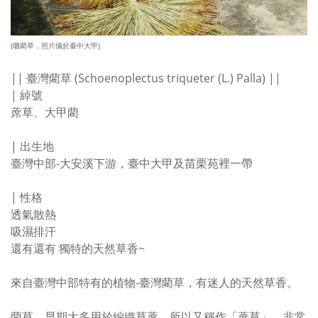
(曬藺草，照片攝於臺中大甲)
|| 臺灣藺草 (Schoenoplectus triqueter (L.) Palla) ||
| 綽號
蓆草、大甲藺
| 出生地
臺灣中部-大安溪下游，臺中大甲及苗栗苑裡一帶
| 性格
透氣散熱
吸濕排汗
還有還有 獨特的天然草香~
來自臺灣中部特有的植物-臺灣藺草，有迷人的天然草香。
藺草，早期大多用於編織草蓆，所以又稱作「蓆草」，非常